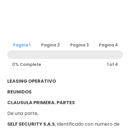
LEASING
Pagina 1
Pagina 2
Pagina 3
Pagina 4
OPERATIVO
Valledupar
0% Complete
1 of 4
LEASING OPERATIVO
REUNIDOS
CLAUSULA PRIMERA. PARTES
De una parte,
SELF SECURITY S.A.S
, identificado con numero de