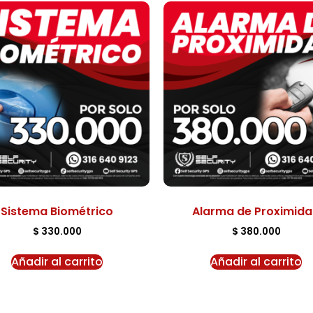
Sistema Biométrico
Alarma de Proximid
$
330.000
$
380.000
Añadir al carrito
Añadir al carrito