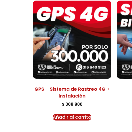
GPS – Sistema de Rastreo 4G +
Instalación
$
308.900
Añadir al carrito