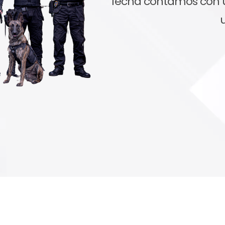
fecha contamos con 
u