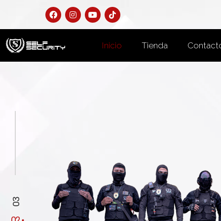
Inicio
Tienda
Contact
Y
,
e
3
N
2