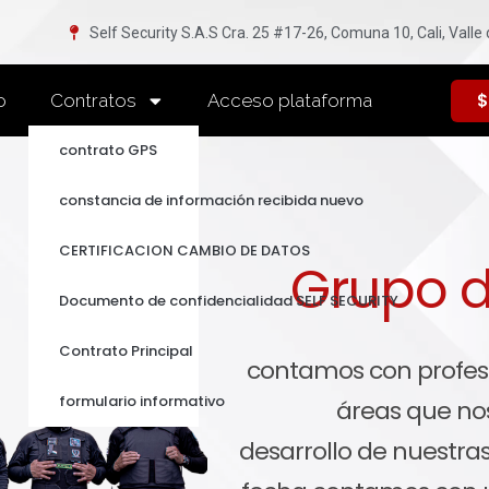
Self Security S.A.S Cra. 25 #17-26, Comuna 10, Cali, Valle
$
o
Contratos
Acceso plataforma
contrato GPS
constancia de información recibida nuevo
CERTIFICACION CAMBIO DE DATOS
Grupo d
Documento de confidencialidad SELF SECURITY
Contrato Principal
contamos con profesi
formulario informativo
áreas que nos
desarrollo de nuestras