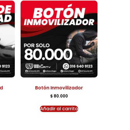
ad
Botón Inmovilizador
$
80.000
Añadir al carrito